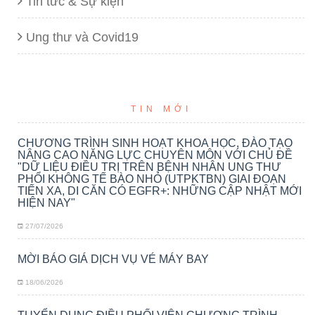
Tin tức & Sự kiện
Ung thư và Covid19
TIN MỚI
CHƯƠNG TRÌNH SINH HOẠT KHOA HỌC, ĐÀO TẠO
NÂNG CAO NĂNG LỰC CHUYÊN MÔN VỚI CHỦ ĐỀ
"DỮ LIỆU ĐIỀU TRỊ TRÊN BỆNH NHÂN UNG THƯ
PHỔI KHÔNG TẾ BÀO NHỎ (UTPKTBN) GIAI ĐOẠN
TIẾN XA, DI CĂN CÓ EGFR+: NHỮNG CẬP NHẬT MỚI
HIỆN NAY"
27/07/2026
MỜI BÁO GIÁ DỊCH VỤ VÉ MÁY BAY
18/06/2026