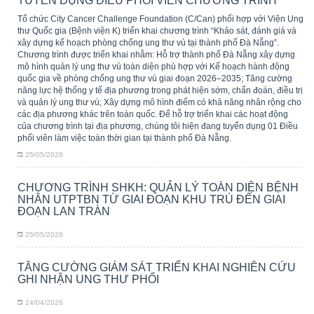
TUYỂN DỤNG ĐIỀU PHỐI VIÊN CHƯƠNG TRÌNH
Tổ chức City Cancer Challenge Foundation (C/Can) phối hợp với Viện Ung
thư Quốc gia (Bệnh viện K) triển khai chương trình “Khảo sát, đánh giá và
xây dựng kế hoạch phòng chống ung thư vú tại thành phố Đà Nẵng”.
Chương trình được triển khai nhằm: Hỗ trợ thành phố Đà Nẵng xây dựng
mô hình quản lý ung thư vú toàn diện phù hợp với Kế hoạch hành động
quốc gia về phòng chống ung thư vú giai đoạn 2026–2035; Tăng cường
năng lực hệ thống y tế địa phương trong phát hiện sớm, chẩn đoán, điều trị
và quản lý ung thư vú; Xây dựng mô hình điểm có khả năng nhân rộng cho
các địa phương khác trên toàn quốc. Để hỗ trợ triển khai các hoạt động
của chương trình tại địa phương, chúng tôi hiện đang tuyển dụng 01 Điều
phối viên làm việc toàn thời gian tại thành phố Đà Nẵng.
25/05/2026
CHƯƠNG TRÌNH SHKH: QUẢN LÝ TOÀN DIỆN BỆNH
NHÂN UTPTBN TỪ GIAI ĐOẠN KHU TRÚ ĐẾN GIAI
ĐOẠN LAN TRÀN
25/05/2026
TĂNG CƯỜNG GIÁM SÁT TRIỂN KHAI NGHIÊN CỨU
GHI NHẬN UNG THƯ PHỔI
24/04/2026