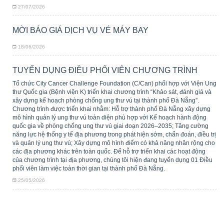
27/07/2026
MỜI BÁO GIÁ DỊCH VỤ VÉ MÁY BAY
18/06/2026
TUYỂN DỤNG ĐIỀU PHỐI VIÊN CHƯƠNG TRÌNH
Tổ chức City Cancer Challenge Foundation (C/Can) phối hợp với Viện Ung
thư Quốc gia (Bệnh viện K) triển khai chương trình “Khảo sát, đánh giá và
xây dựng kế hoạch phòng chống ung thư vú tại thành phố Đà Nẵng”.
Chương trình được triển khai nhằm: Hỗ trợ thành phố Đà Nẵng xây dựng
mô hình quản lý ung thư vú toàn diện phù hợp với Kế hoạch hành động
quốc gia về phòng chống ung thư vú giai đoạn 2026–2035; Tăng cường
năng lực hệ thống y tế địa phương trong phát hiện sớm, chẩn đoán, điều trị
và quản lý ung thư vú; Xây dựng mô hình điểm có khả năng nhân rộng cho
các địa phương khác trên toàn quốc. Để hỗ trợ triển khai các hoạt động
của chương trình tại địa phương, chúng tôi hiện đang tuyển dụng 01 Điều
phối viên làm việc toàn thời gian tại thành phố Đà Nẵng.
25/05/2026