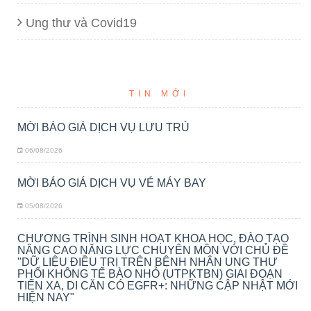
Ung thư và Covid19
TIN MỚI
MỜI BÁO GIÁ DỊCH VỤ LƯU TRÚ
06/08/2026
MỜI BÁO GIÁ DỊCH VỤ VÉ MÁY BAY
05/08/2026
CHƯƠNG TRÌNH SINH HOẠT KHOA HỌC, ĐÀO TẠO
NÂNG CAO NĂNG LỰC CHUYÊN MÔN VỚI CHỦ ĐỀ
"DỮ LIỆU ĐIỀU TRỊ TRÊN BỆNH NHÂN UNG THƯ
PHỔI KHÔNG TẾ BÀO NHỎ (UTPKTBN) GIAI ĐOẠN
TIẾN XA, DI CĂN CÓ EGFR+: NHỮNG CẬP NHẬT MỚI
HIỆN NAY"