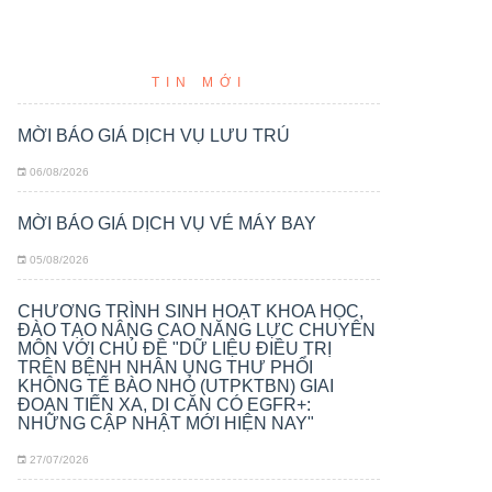
TIN MỚI
MỜI BÁO GIÁ DỊCH VỤ LƯU TRÚ
06/08/2026
MỜI BÁO GIÁ DỊCH VỤ VÉ MÁY BAY
05/08/2026
CHƯƠNG TRÌNH SINH HOẠT KHOA HỌC,
ĐÀO TẠO NÂNG CAO NĂNG LỰC CHUYÊN
MÔN VỚI CHỦ ĐỀ "DỮ LIỆU ĐIỀU TRỊ
TRÊN BỆNH NHÂN UNG THƯ PHỔI
KHÔNG TẾ BÀO NHỎ (UTPKTBN) GIAI
ĐOẠN TIẾN XA, DI CĂN CÓ EGFR+:
NHỮNG CẬP NHẬT MỚI HIỆN NAY"
27/07/2026