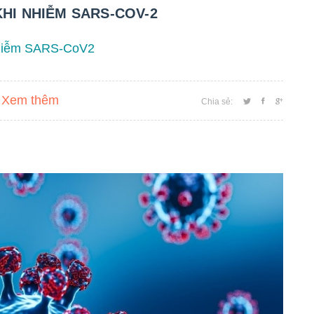
KHI NHIỄM SARS-COV-2
 nhiễm SARS-CoV2
Xem thêm
Chia sẻ: