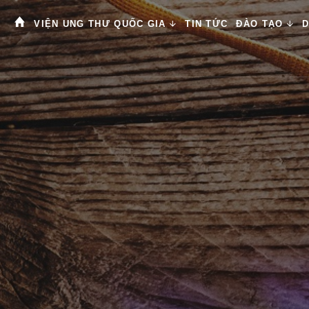
VIỆN UNG THƯ QUỐC GIA
TIN TỨC
ĐÀO TẠO
D