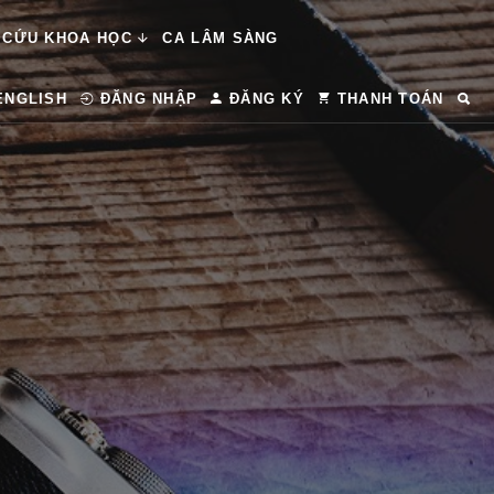
 CỨU KHOA HỌC
CA LÂM SÀNG
ENGLISH
ĐĂNG NHẬP
ĐĂNG KÝ
THANH TOÁN