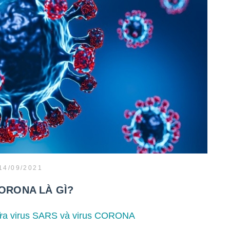
14/09/2021
ORONA LÀ GÌ?
giữa virus SARS và virus CORONA