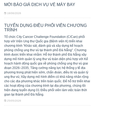
MỜI BÁO GIÁ DỊCH VỤ VÉ MÁY BAY
18/06/2026
TUYỂN DỤNG ĐIỀU PHỐI VIÊN CHƯƠNG
TRÌNH
Tổ chức City Cancer Challenge Foundation (C/Can) phối
hợp với Viện Ung thư Quốc gia (Bệnh viện K) triển khai
chương trình “Khảo sát, đánh giá và xây dựng kế hoạch
phòng chống ung thư vú tại thành phố Đà Nẵng”. Chương
trình được triển khai nhằm: Hỗ trợ thành phố Đà Nẵng xây
dựng mô hình quản lý ung thư vú toàn diện phù hợp với Kế
hoạch hành động quốc gia về phòng chống ung thư vú giai
đoạn 2026–2035; Tăng cường năng lực hệ thống y tế địa
phương trong phát hiện sớm, chẩn đoán, điều trị và quản lý
ung thư vú; Xây dựng mô hình điểm có khả năng nhân rộng
cho các địa phương khác trên toàn quốc. Để hỗ trợ triển khai
các hoạt động của chương trình tại địa phương, chúng tôi
hiện đang tuyển dụng 01 Điều phối viên làm việc toàn thời
gian tại thành phố Đà Nẵng.
25/05/2026