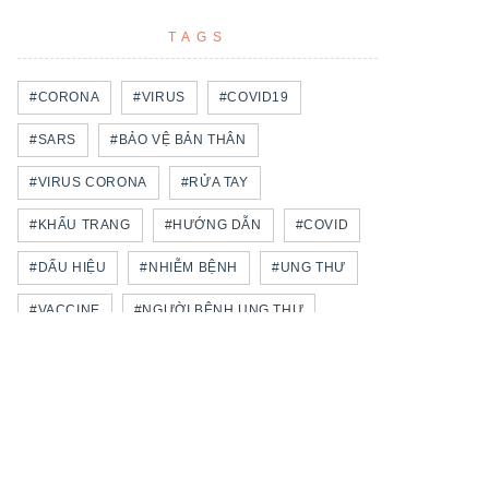
TAGS
#CORONA
#VIRUS
#COVID19
#SARS
#BẢO VỆ BẢN THÂN
#VIRUS CORONA
#RỬA TAY
#KHẨU TRANG
#HƯỚNG DẪN
#COVID
#DẤU HIỆU
#NHIỄM BỆNH
#UNG THƯ
#VACCINE
#NGƯỜI BỆNH UNG THƯ
#BỆNH NỀN
#UNG THƯ VÚ
#VACCINE COVID-19
#TẦM SOÁT UNG THƯ
#LÂY LAN