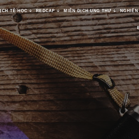
ỊCH TỄ HỌC
REDCAP
MIỄN DỊCH UNG THƯ
NGHIÊN