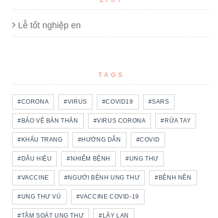
LIST
Lễ tốt nghiệp en
TAGS
#CORONA
#VIRUS
#COVID19
#SARS
#BẢO VỆ BẢN THÂN
#VIRUS CORONA
#RỬA TAY
#KHẨU TRANG
#HƯỚNG DẪN
#COVID
#DẤU HIỆU
#NHIỄM BỆNH
#UNG THƯ
#VACCINE
#NGƯỜI BỆNH UNG THƯ
#BỆNH NỀN
#UNG THƯ VÚ
#VACCINE COVID-19
#TẦM SOÁT UNG THƯ
#LÂY LAN