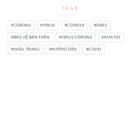
TAGS
#CORONA
#VIRUS
#COVID19
#SARS
#BẢO VỆ BẢN THÂN
#VIRUS CORONA
#RỬA TAY
#KHẨU TRANG
#HƯỚNG DẪN
#COVID
#DẤU HIỆU
#NHIỄM BỆNH
#UNG THƯ
#VACCINE
#NGƯỜI BỆNH UNG THƯ
#BỆNH NỀN
#UNG THƯ VÚ
#VACCINE COVID-19
#TẦM SOÁT UNG THƯ
#LÂY LAN