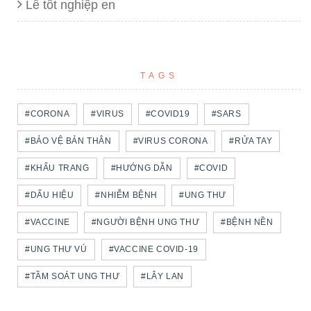
Lễ tốt nghiệp en
TAGS
#CORONA
#VIRUS
#COVID19
#SARS
#BẢO VỆ BẢN THÂN
#VIRUS CORONA
#RỬA TAY
#KHẨU TRANG
#HƯỚNG DẪN
#COVID
#DẤU HIỆU
#NHIỄM BỆNH
#UNG THƯ
#VACCINE
#NGƯỜI BỆNH UNG THƯ
#BỆNH NỀN
#UNG THƯ VÚ
#VACCINE COVID-19
#TẦM SOÁT UNG THƯ
#LÂY LAN