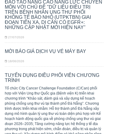
ĐÀO TẠO NÂNG CAO NĂNG LỰC CHUYÊN
MÔN VỚI CHỦ ĐỀ "DỮ LIỆU ĐIỀU TRỊ
TRÊN BỆNH NHÂN UNG THƯ PHỔI
KHÔNG TẾ BÀO NHỎ (UTPKTBN) GIAI
ĐOẠN TIẾN XA, DI CĂN CÓ EGFR+:
NHỮNG CẬP NHẬT MỚI HIỆN NAY"
27/07/2026
MỜI BÁO GIÁ DỊCH VỤ VÉ MÁY BAY
18/06/2026
TUYỂN DỤNG ĐIỀU PHỐI VIÊN CHƯƠNG
TRÌNH
Tổ chức City Cancer Challenge Foundation (C/Can) phối
hợp với Viện Ung thư Quốc gia (Bệnh viện K) triển khai
chương trình “Khảo sát, đánh giá và xây dựng kế hoạch
phòng chống ung thư vú tại thành phố Đà Nẵng”. Chương
trình được triển khai nhằm: Hỗ trợ thành phố Đà Nẵng xây
dựng mô hình quản lý ung thư vú toàn diện phù hợp với Kế
hoạch hành động quốc gia về phòng chống ung thư vú giai
đoạn 2026–2035; Tăng cường năng lực hệ thống y tế địa
phương trong phát hiện sớm, chẩn đoán, điều trị và quản lý