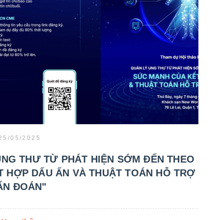
25/05/2025
UNG THƯ TỪ PHÁT HIỆN SỚM ĐẾN THEO
ẾT HỢP DẤU ẤN VÀ THUẬT TOÁN HỖ TRỢ
ẨN ĐOÁN"