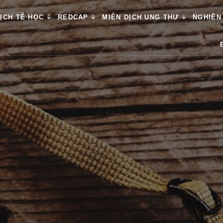
ỊCH TỄ HỌC
REDCAP
MIỄN DỊCH UNG THƯ
NGHIÊN