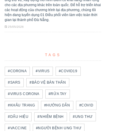
ung thư vú; Xây dựng mô hình điểm có khả năng nhân rộng
cho các địa phương khác trên toàn quốc. Để hỗ trợ triển khai
các hoạt động của chương trình tại địa phương, chúng tôi
hiện đang tuyển dụng 01 Điều phối viên làm việc toàn thời
gian tại thành phố Đà Nẵng.
25/05/2026
TAGS
#CORONA
#VIRUS
#COVID19
#SARS
#BẢO VỆ BẢN THÂN
#VIRUS CORONA
#RỬA TAY
#KHẨU TRANG
#HƯỚNG DẪN
#COVID
#DẤU HIỆU
#NHIỄM BỆNH
#UNG THƯ
#VACCINE
#NGƯỜI BỆNH UNG THƯ