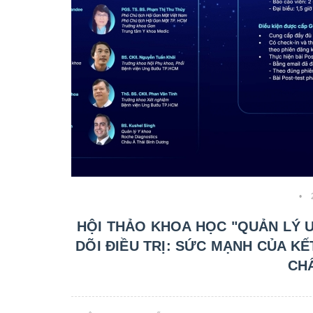
•
HỘI THẢO KHOA HỌC "QUẢN LÝ 
DÕI ĐIỀU TRỊ: SỨC MẠNH CỦA K
CH