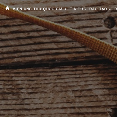
VIỆN UNG THƯ QUỐC GIA
TIN TỨC
ĐÀO TẠO
D