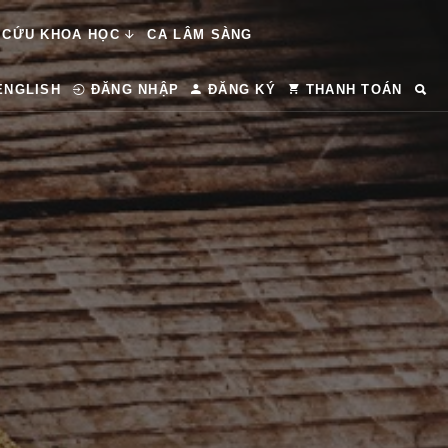
 CỨU KHOA HỌC
CA LÂM SÀNG
ENGLISH
ĐĂNG NHẬP
ĐĂNG KÝ
THANH TOÁN